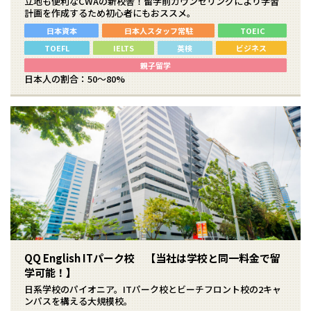
立地も便利なCWAの新校舎！留学前カウンセリングにより学習
計画を作成するため初心者にもおススメ。
日本資本
日本人スタッフ常駐
TOEIC
TOEFL
IELTS
英検
ビジネス
親子留学
日本人の割合：50～80%
QQ English ITパーク校 【当社は学校と同一料金で留
学可能！】
日系学校のパイオニア。ITパーク校とビーチフロント校の2キャ
ンパスを構える大規模校。