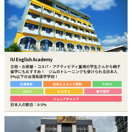
IU English Academy
立地・お部屋・コスパ・アクティビティ重視の学生さんから親子
留学にもおすすめ！ ジムのトレーニングも受けられる日本人
5%以下の台湾系語学学校！
台湾資本
日本人スタッフ常駐
TOEIC
IELTS
ビジネス
親子留学
ジュニアキャンプ
日本人の割合：0-5%