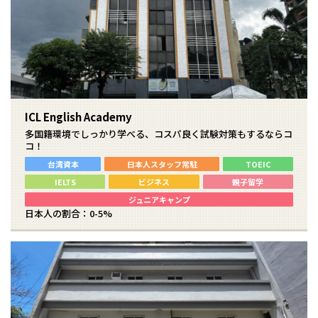
ICL English Academy
多国籍環境でしっかり学べる、コスパ良く試験対策もするならコ
コ！
台湾資本
日本人スタッフ常駐
TOEIC
IELTS
ビジネス
親子留学
ジュニアキャンプ
日本人の割合：0-5%