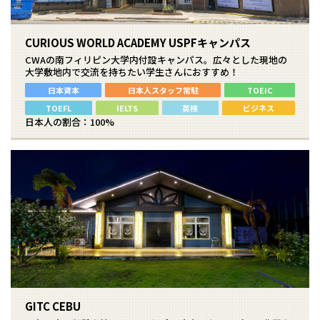
CURIOUS WORLD ACADEMY USPFキャンパス
CWAの南フィリピン大学内付設キャンパス。広々とした現地の
大学敷地内で交流を持ちたい学生さんにおすすめ！
日本資本
日本人スタッフ常駐
TOEIC
TOEFL
IELTS
英検
ビジネス
日本人の割合：100%
GITC CEBU