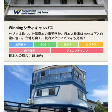
Winningシティキャンパス
セブでは珍しい台湾資本の語学学校。日本人比率は30%以下と非
常に低い。立地も良く、校内アクティビティも充実！
台湾資本
TOEIC
IELTS
ビジネス
親子留学
ジュニアキャンプ
日本人の割合：15-30%