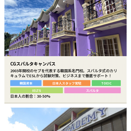
CGスパルタキャンパス
2003年開校のセブを代表する韓国系名門校。スパルタ式のカリ
キュラムでESLから試験対策、ビジネスまで徹底サポート！
韓国資本
日本人スタッフ常駐
TOEIC
IELTS
スパルタ
日本人の割合：30-50%