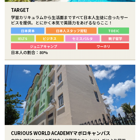
TARGET
学習カリキュラムから生活面まですべて日本人生徒に合ったサー
ビスを提供。とにかく本気で英語力をあげるならここ！
日本資本
日本人スタッフ常駐
TOEIC
IELTS
ビジネス
セミスパルタ
親子留学
ジュニアキャンプ
ワーホリ
日本人の割合：80%
CURIOUS WORLD ACADEMYマボロキャンパス