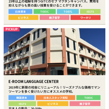
23年以上の経験を持つGITCのセブ マクタンキャンパス。費用を
抑えながらも質の高い授業を受けることができます。
日本資本
TOEIC
TOEFL
IELTS
ビジネス
親子留学
ワーホリ
E-ROOM LANGUAGE CENTER
2019年に新築の校舎にリニューアル！リーズナブルな価格でマン
ツーマンを多く受けたい方にオススメの学校。
韓国資本
日本人スタッフ常駐
TOEIC
IELTS
ビジネス
親子留学
日本人の割合：20-50%