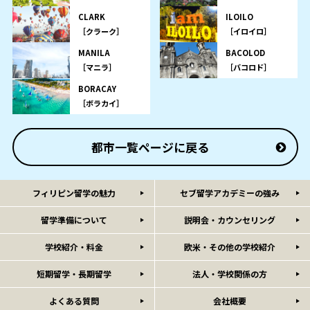
CLARK
ILOILO
［クラーク］
［イロイロ］
MANILA
BACOLOD
［マニラ］
［バコロド］
BORACAY
［ボラカイ］
都市一覧ページに戻る
フィリピン留学の魅力
セブ留学アカデミーの強み
留学準備について
説明会・カウンセリング
学校紹介・料金
欧米・その他の学校紹介
短期留学・長期留学
法人・学校関係の方
よくある質問
会社概要