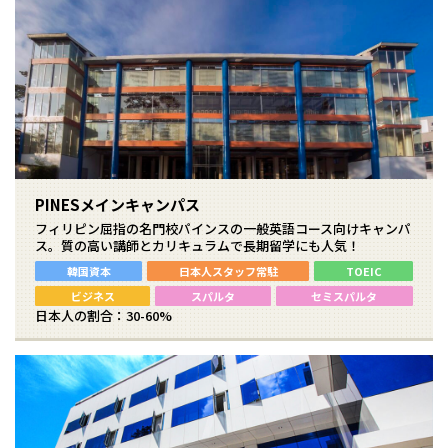
PINESメインキャンパス
フィリピン屈指の名門校パインスの一般英語コース向けキャンパ
ス。質の高い講師とカリキュラムで長期留学にも人気！
韓国資本
日本人スタッフ常駐
TOEIC
ビジネス
スパルタ
セミスパルタ
日本人の割合：30-60%