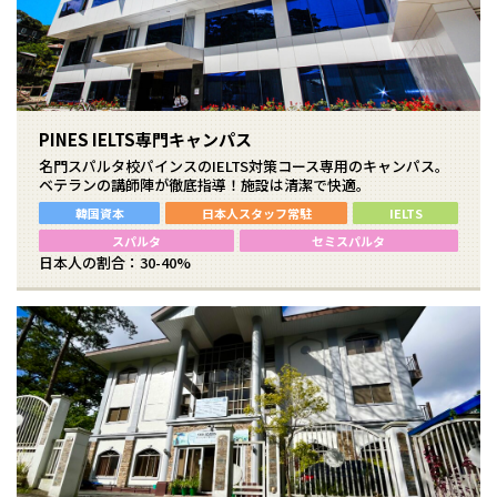
PINES IELTS専門キャンパス
名門スパルタ校パインスのIELTS対策コース専用のキャンパス。
ベテランの講師陣が徹底指導！施設は清潔で快適。
韓国資本
日本人スタッフ常駐
IELTS
スパルタ
セミスパルタ
日本人の割合：30-40%