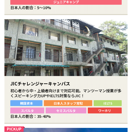
ジュニアキャンプ
日本人の割合：5～10%
JICチャレンジャーキャンパス
初心者から中・上級者向けまで対応可能。マンツーマン授業が多
くスピーキング力UPやIELTS対策ならJIC！
韓国資本
日本人スタッフ常駐
IELTS
スパルタ
セミスパルタ
ワーホリ
日本人の割合：35-40%