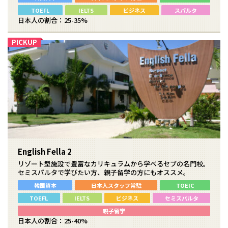
TOEFL
IELTS
ビジネス
スパルタ
日本人の割合：25-35%
English Fella 2
リゾート型施設で豊富なカリキュラムから学べるセブの名門校。
セミスパルタで学びたい方、親子留学の方にもオススメ。
韓国資本
日本人スタッフ常駐
TOEIC
TOEFL
IELTS
ビジネス
セミスパルタ
親子留学
日本人の割合：25-40%