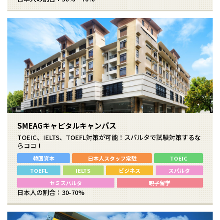
SMEAGキャピタルキャンパス
TOEIC、IELTS、TOEFL対策が可能！スパルタで試験対策するな
らココ！
韓国資本
日本人スタッフ常駐
TOEIC
TOEFL
IELTS
ビジネス
スパルタ
セミスパルタ
親子留学
日本人の割合：30-70%