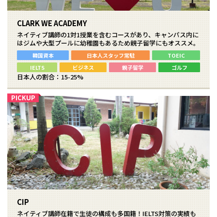
CLARK WE ACADEMY
ネイティブ講師の1対1授業を含むコースがあり、キャンパス内に
はジムや大型プールに幼稚園もあるため親子留学にもオススメ。
韓国資本
日本人スタッフ常駐
TOEIC
IELTS
ビジネス
親子留学
ゴルフ
日本人の割合：15-25%
CIP
ネイティブ講師在籍で生徒の構成も多国籍！IELTS対策の実績も