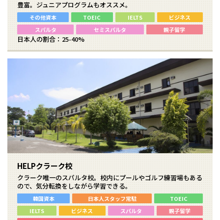
豊富。ジュニアプログラムもオススメ。
その他資本
TOEIC
IELTS
ビジネス
スパルタ
セミスパルタ
親子留学
日本人の割合：25-40%
HELPクラーク校
クラーク唯一のスパルタ校。校内にプールやゴルフ練習場もある
ので、気分転換をしながら学習できる。
韓国資本
日本人スタッフ常駐
TOEIC
IELTS
ビジネス
スパルタ
親子留学