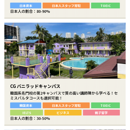
日本資本
日本人スタッフ常駐
TOEIC
日本人の割合：80-90%
CG バニラッドキャンパス
韓国系名門校の第2キャンパスで質の高い講師陣から学べる！セ
ミスパルタコースも選択可能！
韓国資本
日本人スタッフ常駐
TOEIC
IELTS
ビジネス
親子留学
日本人の割合：30-50%