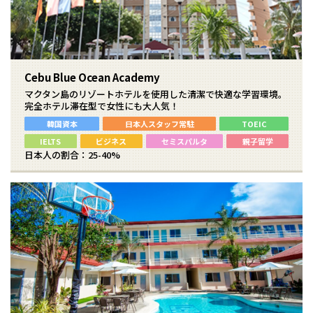
Cebu Blue Ocean Academy
マクタン島のリゾートホテルを使用した清潔で快適な学習環境。
完全ホテル滞在型で女性にも大人気！
韓国資本
日本人スタッフ常駐
TOEIC
IELTS
ビジネス
セミスパルタ
親子留学
日本人の割合：25-40%