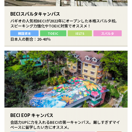
BECIスパルタキャンパス
バギオの人気校BECIが2022年にオープンした本格スパルタ校。
スピーキング力強化やTOEIC対策でオススメ！
韓国資本
TOEIC
IELTS
スパルタ
日本人の割合：20-40％
BECI EOP キャンパス
会話力UPに力を入れるBECIの第一キャンパス。厳しすぎずマイ
ペースに留学したい方にオススメ。