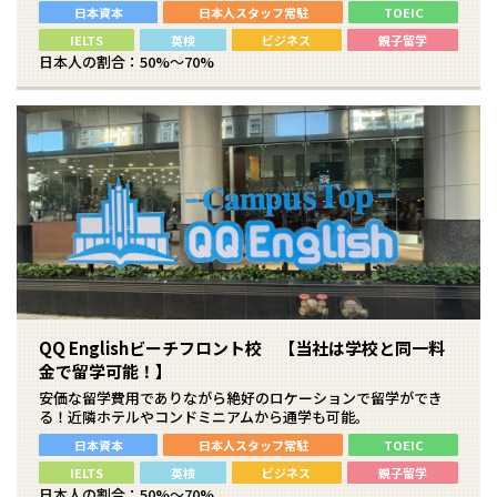
日本資本
日本人スタッフ常駐
TOEIC
IELTS
英検
ビジネス
親子留学
日本人の割合：50%～70%
QQ Englishビーチフロント校 【当社は学校と同一料
金で留学可能！】
安価な留学費用でありながら絶好のロケーションで留学ができ
る！近隣ホテルやコンドミニアムから通学も可能。
日本資本
日本人スタッフ常駐
TOEIC
IELTS
英検
ビジネス
親子留学
日本人の割合：50%～70%