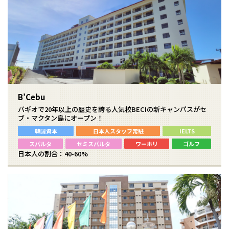
B’Cebu
バギオで20年以上の歴史を誇る人気校BECIの新キャンパスがセ
ブ・マクタン島にオープン！
韓国資本
日本人スタッフ常駐
IELTS
スパルタ
セミスパルタ
ワーホリ
ゴルフ
日本人の割合：40-60%