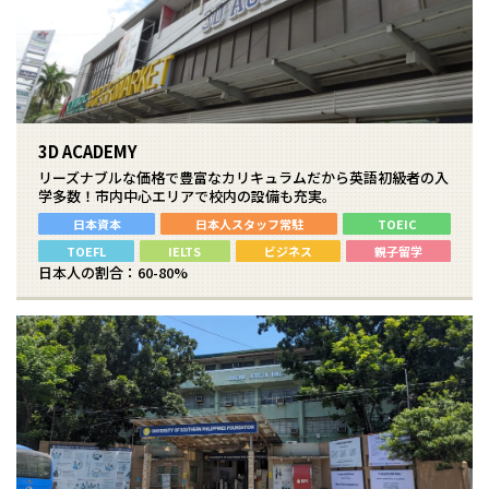
3D ACADEMY
リーズナブルな価格で豊富なカリキュラムだから英語初級者の入
学多数！市内中心エリアで校内の設備も充実。
日本資本
日本人スタッフ常駐
TOEIC
TOEFL
IELTS
ビジネス
親子留学
日本人の割合：60-80%