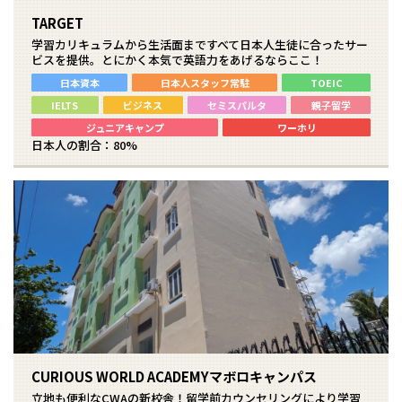
TARGET
学習カリキュラムから生活面まですべて日本人生徒に合ったサー
ビスを提供。とにかく本気で英語力をあげるならここ！
日本資本
日本人スタッフ常駐
TOEIC
IELTS
ビジネス
セミスパルタ
親子留学
ジュニアキャンプ
ワーホリ
日本人の割合：80%
CURIOUS WORLD ACADEMYマボロキャンパス
立地も便利なCWAの新校舎！留学前カウンセリングにより学習