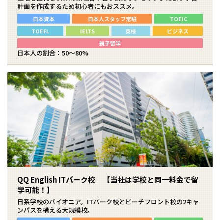
計画を作成するため初心者にもおススメ。
日本資本
日本人スタッフ常駐
TOEIC
TOEFL
IELTS
英検
ビジネス
親子留学
日本人の割合：50～80%
QQ English ITパーク校 【当社は学校と同一料金で留
学可能！】
日系学校のパイオニア。ITパーク校とビーチフロント校の2キャ
ンパスを構える大規模校。