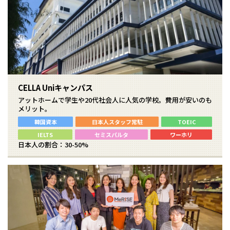
CELLA Uniキャンパス
アットホームで学生や20代社会人に人気の学校。費用が安いのも
メリット。
韓国資本
日本人スタッフ常駐
TOEIC
IELTS
セミスパルタ
ワーホリ
日本人の割合：30-50%