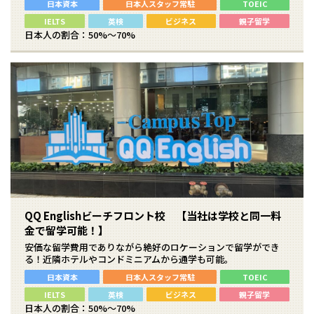
日本資本
日本人スタッフ常駐
TOEIC
IELTS
英検
ビジネス
親子留学
日本人の割合：50%～70%
QQ Englishビーチフロント校 【当社は学校と同一料
金で留学可能！】
安価な留学費用でありながら絶好のロケーションで留学ができ
る！近隣ホテルやコンドミニアムから通学も可能。
日本資本
日本人スタッフ常駐
TOEIC
IELTS
英検
ビジネス
親子留学
日本人の割合：50%～70%