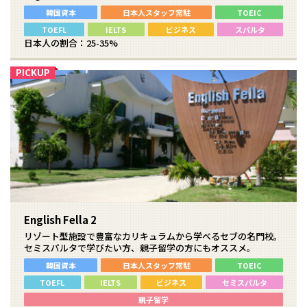
韓国資本
日本人スタッフ常駐
TOEIC
TOEFL
IELTS
ビジネス
スパルタ
日本人の割合：25-35%
English Fella 2
リゾート型施設で豊富なカリキュラムから学べるセブの名門校。
セミスパルタで学びたい方、親子留学の方にもオススメ。
韓国資本
日本人スタッフ常駐
TOEIC
TOEFL
IELTS
ビジネス
セミスパルタ
親子留学