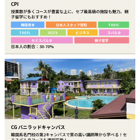
CPI
授業数が多くコースが豊富な上に、セブ最高級の施設も魅力。親
子留学にもおすすめ！
韓国資本
日本人スタッフ常駐
TOEIC
TOEFL
IELTS
ビジネス
スパルタ
セミスパルタ
親子留学
日本人の割合：30-70%
CG バニラッドキャンパス
韓国系名門校の第2キャンパスで質の高い講師陣から学べる！セ
ミスパルタコースも選択可能！