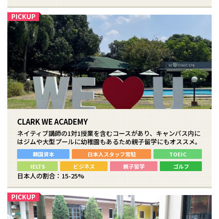
CLARK WE ACADEMY
ネイティブ講師の1対1授業を含むコースがあり、キャンパス内に
はジムや大型プールに幼稚園もあるため親子留学にもオススメ。
韓国資本
日本人スタッフ常駐
TOEIC
IELTS
ビジネス
親子留学
ゴルフ
日本人の割合：15-25%