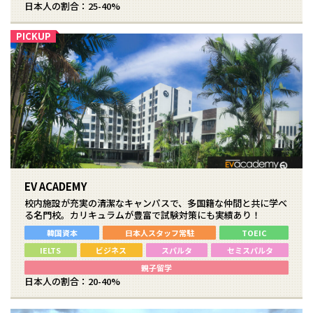
日本人の割合：25-40%
EV ACADEMY
校内施設が充実の清潔なキャンパスで、多国籍な仲間と共に学べ
る名門校。カリキュラムが豊富で試験対策にも実績あり！
韓国資本
日本人スタッフ常駐
TOEIC
IELTS
ビジネス
スパルタ
セミスパルタ
親子留学
日本人の割合：20-40%