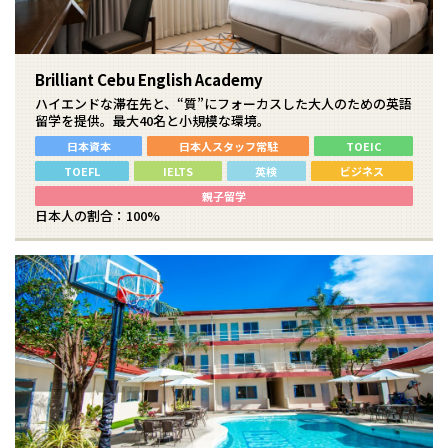
Brilliant Cebu English Academy
ハイエンドな滞在先と、“質”にフォーカスした大人のための英語
留学を提供。最大40名と小規模な環境。
日本資本
日本人スタッフ常駐
TOEIC
TOEFL
IELTS
英検
ビジネス
親子留学
日本人の割合：100%