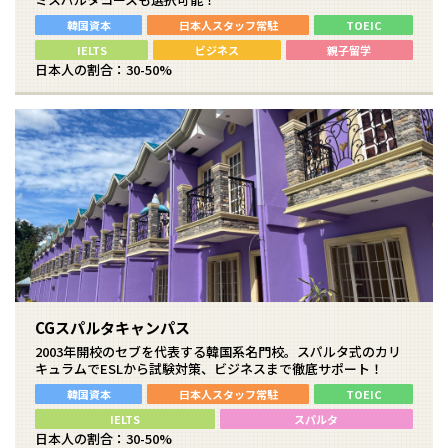
韓国資本
日本人スタッフ常駐
TOEIC
IELTS
ビジネス
親子留学
日本人の割合：30-50%
CGスパルタキャンパス
2003年開校のセブを代表する韓国系名門校。スパルタ式のカリ
キュラムでESLから試験対策、ビジネスまで徹底サポート！
韓国資本
日本人スタッフ常駐
TOEIC
IELTS
スパルタ
日本人の割合：30-50%