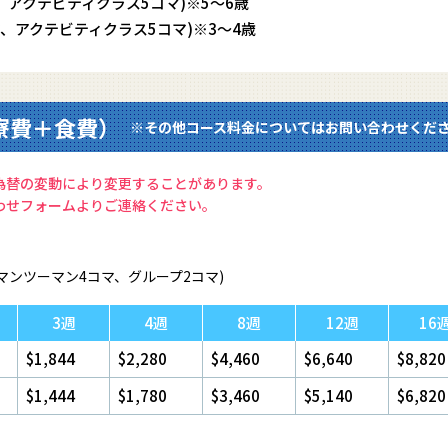
マ、アクテビティクラス5コマ)※5～6歳
コマ、アクテビティクラス5コマ)※3～4歳
寮費＋食費）
※その他コース料金についてはお問い合わせくだ
為替の変動により変更することがあります。
わせフォームよりご連絡ください。
(マンツーマン4コマ、グループ2コマ)
3週
4週
8週
12週
16
$1,844
$2,280
$4,460
$6,640
$8,820
$1,444
$1,780
$3,460
$5,140
$6,820