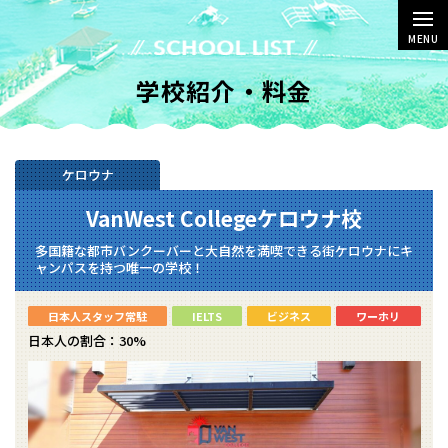
MENU
学校紹介・料金
ケロウナ
VanWest Collegeケロウナ校
多国籍な都市バンクーバーと大自然を満喫できる街ケロウナにキ
ャンパスを持つ唯一の学校！
日本人スタッフ常駐
IELTS
ビジネス
ワーホリ
日本人の割合：30%