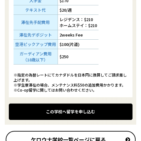
入学金
$170
テキスト代
$20/週
レジデンス：$210
滞在先手配費用
ホームステイ：$210
滞在先デポジット
2weeks Fee
空港ピックアップ費用
$100(片道)
ガーディアン費用
$250
（18歳以下）
※指定の為替レートにてカナダドルを日本円に換算してご請求差し
上げます。
※学生寮滞在の場合、メンテナンス料$50の追加費用かかります。
※Co-op留学に関してはお問い合わせください。
この学校へ留学を申し込む
ケロウナ学校一覧ページに戻る