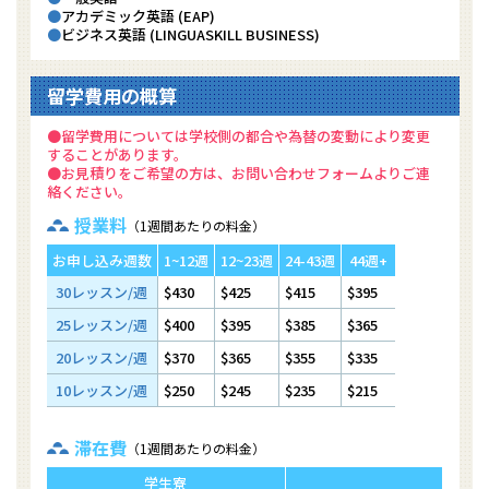
アカデミック英語 (EAP)
ビジネス英語 (LINGUASKILL BUSINESS)
留学費用の概算
●留学費用については学校側の都合や為替の変動により変更
することがあります。
●お見積りをご希望の方は、お問い合わせフォームよりご連
絡ください。
授業料
（1週間あたりの料金）
お申し込み週数
1~12週
12~23週
24-43週
44週+
30レッスン/週
$430
$425
$415
$395
25レッスン/週
$400
$395
$385
$365
20レッスン/週
$370
$365
$355
$335
10レッスン/週
$250
$245
$235
$215
滞在費
（1週間あたりの料金）
学生寮