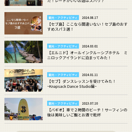
た！レートがいいお店はズバリ？
観光・アクティビティ
2024.08.17
【セブ島】ここなら間違いない！セブ島のおす
すめスパ３選！
観光・アクティビティ
2024.03.01
【エルニド】オールインクルーシブホテル ミ
ニロックアイランドに泊まってみた！
観光・アクティビティ
2024.01.11
【セブ】ダンスレッスンを受けてみた！
~Knapsack Dance Studio編~
観光・アクティビティ
2023.07.10
【バギオ】車で２時間のビーチ！サーフィンの
後は美味しいご飯とお酒で乾杯