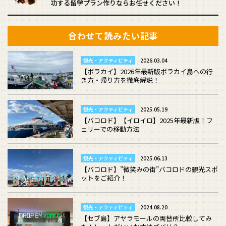
功する留学プラン作りならお任せください！
合わせて読みたい記事
観光・アクティビティ
2026.03.04
【ボラカイ】2026年最新版ボラカイ島への行
き方・帰り方を徹底解説！
観光・アクティビティ
2025.05.19
【バコロド】【イロイロ】2025年最新版！フ
ェリーでの移動方法
観光・アクティビティ
2025.06.13
【バコロド】”微笑みの街”バコロドの観光スポ
ットをご紹介！
観光・アクティビティ
2024.08.20
【セブ島】アヤラモールの両替所比較してみ