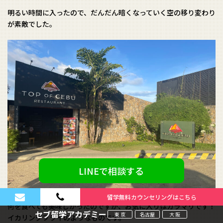
明るい時間に入ったので、だんだん暗くなっていく空の移り変わり
が素敵でした。
LINEで相談する
留学無料カウンセリングはこちら
何を食べても美味しかったのですが、お気に入りはカラマリです！
セブ留学アカデミー
東 京
名古屋
大 阪
イカリングフライのようなものです。