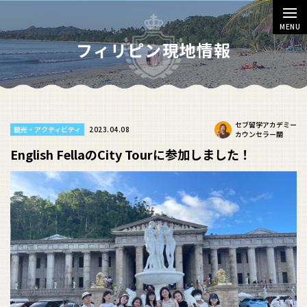
MENU
フィリピン現地情報
セブ留学アカデミー
2023.04.08
観光・アクティビティ
カウンセラー關
English FellaのCity Tourに参加しました！