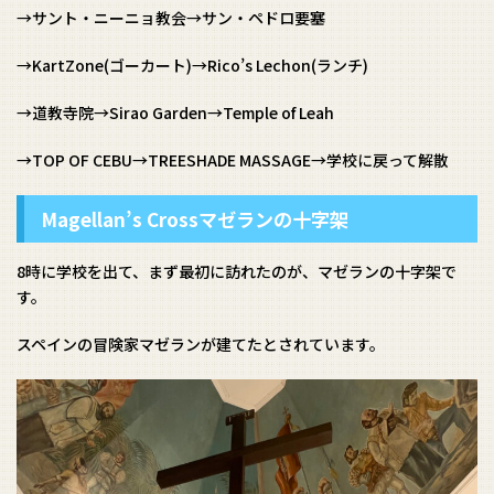
→サント・ニーニョ教会→サン・ペドロ要塞
→KartZone(ゴーカート)→Rico’s Lechon(ランチ)
→道教寺院→Sirao Garden→Temple of Leah
→TOP OF CEBU→TREESHADE MASSAGE→学校に戻って解散
Magellan’s Crossマゼランの十字架
8時に学校を出て、まず最初に訪れたのが、マゼランの十字架で
す。
スペインの冒険家マゼランが建てたとされています。