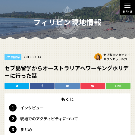
MENU
フィリピン現地情報
セブ留学アカデミー
2016.02.14
2カ国留学
カウンセラー松本
セブ島留学からオーストラリアへワーキングホリデ
ーに行った話
LINE
もくじ
インタビュー
現地でのアクティビティについて
まとめ