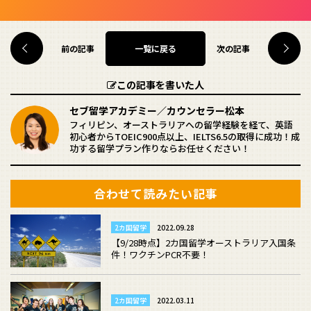
前の記事
次の記事
一覧に戻る
この記事を書いた人
セブ留学アカデミー／カウンセラー松本
フィリピン、オーストラリアへの留学経験を経て、英語
初心者からTOEIC900点以上、IELTS6.5の取得に成功！成
功する留学プラン作りならお任せください！
合わせて読みたい記事
2カ国留学
2022.09.28
【9/28時点】2カ国留学オーストラリア入国条
件！ワクチンPCR不要！
2カ国留学
2022.03.11