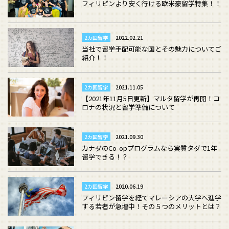
フィリピンより安く行ける欧米豪留学特集！！
2カ国留学
2022.02.21
当社で留学手配可能な国とその魅力についてご
紹介！！
2カ国留学
2021.11.05
【2021年11月5日更新】マルタ留学が再開！コ
ロナの状況と留学準備について
2カ国留学
2021.09.30
カナダのCo-opプログラムなら実質タダで1年
留学できる！？
2カ国留学
2020.06.19
フィリピン留学を経てマレーシアの大学へ進学
する若者が急増中！その５つのメリットとは？